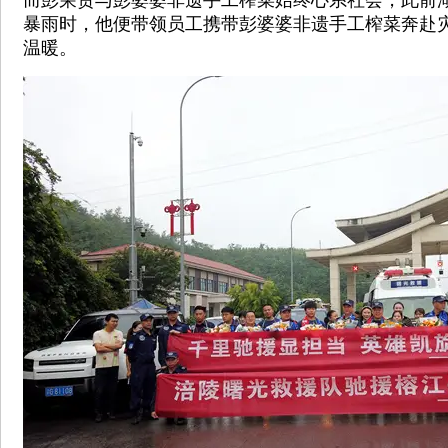
而彭荣贵与彭婆婆非遗手工榨菜始终心系社会，此前
暴雨时，他便带领员工携带彭婆婆非遗手工榨菜奔赴
温暖。