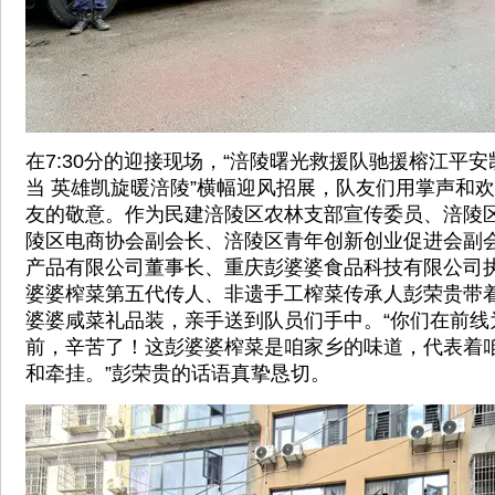
在7:30分的迎接现场，“涪陵曙光救援队驰援榕江平安
当 英雄凯旋暖涪陵”横幅迎风招展，队友们用掌声和
友的敬意。作为民建涪陵区农林支部宣传委员、涪陵
陵区电商协会副会长、涪陵区青年创新创业促进会副
产品有限公司董事长、重庆彭婆婆食品科技有限公司
婆婆榨菜第五代传人、非遗手工榨菜传承人彭荣贵带
婆婆咸菜礼品装，亲手送到队员们手中。“你们在前线
前，辛苦了！这彭婆婆榨菜是咱家乡的味道，代表着
和牵挂。”彭荣贵的话语真挚恳切。