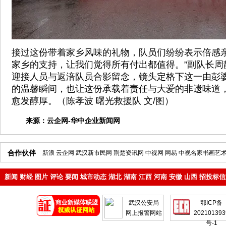
接过这份带着家乡风味的礼物，队员们纷纷表示倍感亲
家乡的支持，让我们觉得所有付出都值得。”副队长周
迎接人员与返涪队员合影留念，镜头定格下这一由彭
的温馨瞬间，也让这份承载着责任与大爱的非遗味道
愈发醇厚。（陈孝波 曙光救援队 文/图）
来源：
云企网-华中企业新闻网
合作伙伴
新浪
云企网
武汉新市民网
荆楚资讯网
中视网
网易
中视名家书画艺
新闻
财经
图片
评论
要闻
城市动态
湖北
湖南
江西
河南
安徽
山西
招投标信
地产
企业
武汉公安局
鄂ICP备
网上报警网站
202101393
号-1