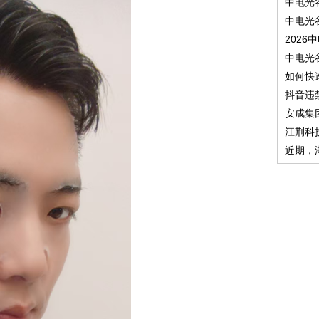
中电光
中电光
2026
中电光
如何快
抖音违
安成集
江荆科
近期，