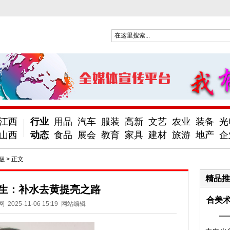
江西
行业
用品
汽车
服装
高新
文艺
农业
装备
光
山西
动态
食品
展会
教育
家具
建材
旅游
地产
企
融
> 正文
精品推
生：补水去黄提亮之路
合美术
网
2025-11-06 15:19
网站编辑
—