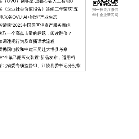
谷（OVU）创客星·成都芯谷人工智能O
谷《企业社会价值报告》连续三年荣获“五
扫一扫关注微信
华中企业新闻网
中电光谷OVU“AI+制造”产业生态
谷荣获“2023中国园区轻资产服务商综
速取一个高点击量的标题，阅读翻倍？
禁词违规行为及直播话术流程
团携国电投和中建三局赴大悟县考察
技“全氟己酮灭火装置”新品发布，适用档
湖北省委专项监督组、江陵县委书记分别指