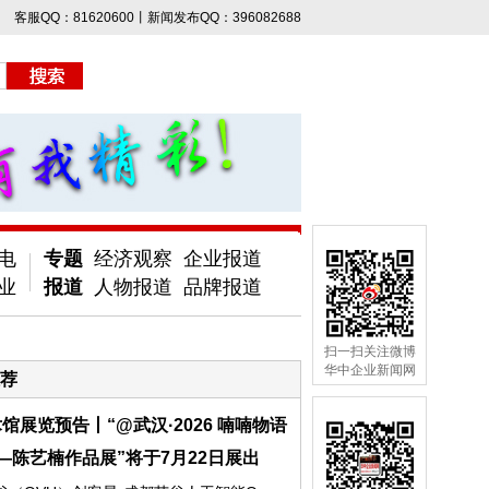
客服QQ：81620600丨新闻发布QQ：396082688
电
专题
经济观察
企业报道
业
报道
人物报道
品牌报道
扫一扫关注微博
华中企业新闻网
荐
馆展览预告丨“@武汉·2026 喃喃物语
—陈艺楠作品展”将于7月22日展出