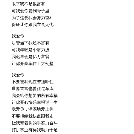
眼下我不是很富有
可我爱你爱到骨子里
为了这爱我会努力奋斗
保证让你跟我衣食无忧
我爱你
尽管当下我还不富有
可我年轻是个潜力股
我迟早会是亿万富翁
让你开豪车住上大别墅
我爱你
不要被我现在窘迫吓住
世界首富也曾住过车库
我会给你想要的所有幸福
让你开心快乐幸福过一生
我爱你，深深地爱上你
不要拒绝我快点跟我走
让我牵着你的手努力奋斗
打拼事业有你我动力十足