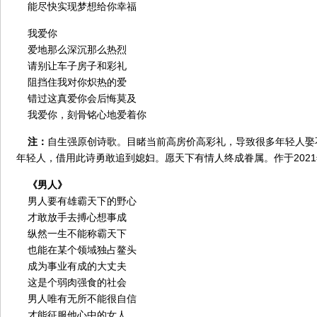
能尽快实现梦想给你幸福
我爱你
爱地那么深沉那么热烈
请别让车子房子和彩礼
阻挡住我对你炽热的爱
错过这真爱你会后悔莫及
我爱你，刻骨铭心地爱着你
注：
自生强原创诗歌。目睹当前高房价高彩礼，导致很多年轻人娶
年轻人，借用此诗勇敢追到媳妇。愿天下有情人终成眷属。作于2021
《男人》
男人要有雄霸天下的野心
才敢放手去搏心想事成
纵然一生不能称霸天下
也能在某个领域独占鳌头
成为事业有成的大丈夫
这是个弱肉强食的社会
男人唯有无所不能很自信
才能征服他心中的女人