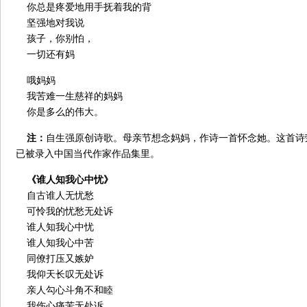
你总是疼爱地用手抚着我的背
坚强地对我说
孩子，你别怕，
一切还有妈
哦妈妈
我苦难一生慈祥的妈妈
你是多么的伟大。
注：
自生强原创诗歌。母亲节想念妈妈，作诗一首怀念她。这首诗
已被录入中国当代作家作品集里。
《谁人知我心中忧》
自古谁人无忧愁
可怜我的忧愁无处诉
谁人知我心中忧
谁人知我心中苦
同僚打压又嫉妒
我仰天长叹无处诉
亲人勾心斗角不和睦
我伤心痛苦无处诉