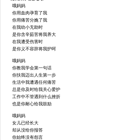
哦妈妈
你用血肉孕育了我
你用痛苦分娩了我
在我幼小无助时
是你含辛茹苦将我养大
在我遭受伤害时
是你义不容辞将我护呵
哦妈妈
你教我学会第一句话
你扶我迈出人生第一步
生活中我遭遇任何痛苦
总是你及时给我关心爱护
工作中不管遇到什么挫折
也是你耐心给我鼓励
哦妈妈
女儿已经长大
却从没给你报答
你始终没有怨言