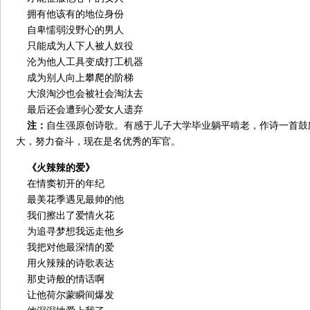
拥有他该有的地位身份
自卑懦弱没野心的男人
只能成为人下人被人奴役
沦为他人工具变成打工机器
成为别人向上攀爬的阶梯
大浪淘沙也会被社会淘汰去
最后还会遭到心爱女人遗弃
注：
自生强原创诗歌。有感于儿子大学毕业躺平啃老，作诗一首鼓
大，努力奋斗，现在是名优秀的军官。
《火辣辣的爱》
在情窦初开的年纪
最美花季遇见最帅的他
我们擦出了爱情火花
为追寻梦想我远走他乡
我把对他最深情的爱
用火辣辣的诗歌表达
那史诗般的情话啊
让他荷尔蒙瞬间爆发