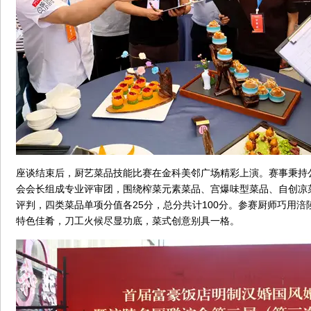
座谈结束后，厨艺菜品技能比赛在金科美邻广场精彩上演。赛事秉持
会会长组成专业评审团，围绕榨菜元素菜品、宫爆味型菜品、自创凉
评判，四类菜品单项分值各25分，总分共计100分。参赛厨师巧用
特色佳肴，刀工火候尽显功底，菜式创意别具一格。