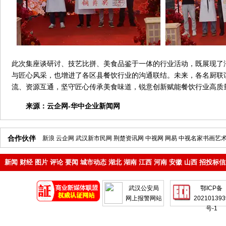
此次集座谈研讨、技艺比拼、美食品鉴于一体的行业活动，既展现了
与匠心风采，也增进了各区县餐饮行业的沟通联结。未来，各名厨联
流、资源互通，坚守匠心传承美食味道，锐意创新赋能餐饮行业高质量
来源：
云企网-华中企业新闻网
合作伙伴
新浪
云企网
武汉新市民网
荆楚资讯网
中视网
网易
中视名家书画艺
新闻
财经
图片
评论
要闻
城市动态
湖北
湖南
江西
河南
安徽
山西
招投标信
地产
企业
武汉公安局
鄂ICP备
网上报警网站
202101393
号-1