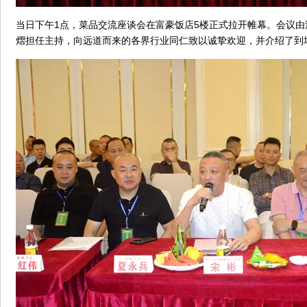
当日下午1点，菜品交流座谈会在富豪饭店5楼正式拉开帷幕。会议
熠担任主持，向远道而来的各界行业同仁致以诚挚欢迎，并介绍了到