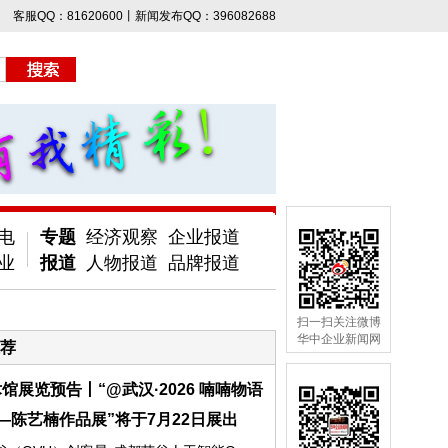
客服QQ：81620600丨新闻发布QQ：396082688
电
专题
经济观察
企业报道
业
报道
人物报道
品牌报道
扫一扫关注微博
华中企业新闻网
荐
馆展览预告丨“@武汉·2026 喃喃物语
—陈艺楠作品展”将于7月22日展出