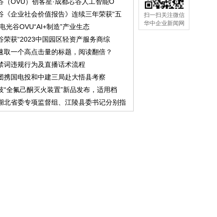
谷（OVU）创客星·成都芯谷人工智能O
谷《企业社会价值报告》连续三年荣获“五
扫一扫关注微信
华中企业新闻网
中电光谷OVU“AI+制造”产业生态
谷荣获“2023中国园区轻资产服务商综
速取一个高点击量的标题，阅读翻倍？
禁词违规行为及直播话术流程
团携国电投和中建三局赴大悟县考察
技“全氟己酮灭火装置”新品发布，适用档
湖北省委专项监督组、江陵县委书记分别指