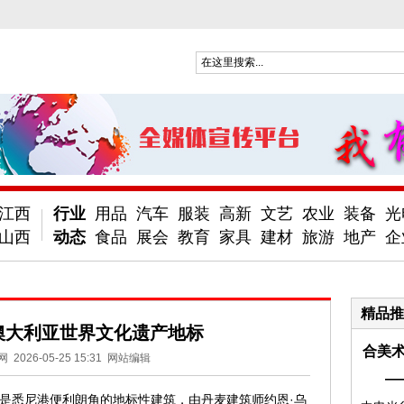
江西
行业
用品
汽车
服装
高新
文艺
农业
装备
光
山西
动态
食品
展会
教育
家具
建材
旅游
地产
企
精品推
澳大利亚世界文化遗产地标
合美术
网
2026-05-25 15:31
网站编辑
—
是悉尼港便利朗角的地标性建筑，由丹麦建筑师约恩·乌