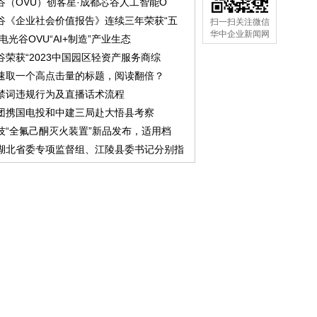
谷（OVU）创客星·成都芯谷人工智能O
谷《企业社会价值报告》连续三年荣获“五
扫一扫关注微信
华中企业新闻网
中电光谷OVU“AI+制造”产业生态
谷荣获“2023中国园区轻资产服务商综
速取一个高点击量的标题，阅读翻倍？
禁词违规行为及直播话术流程
团携国电投和中建三局赴大悟县考察
技“全氟己酮灭火装置”新品发布，适用档
湖北省委专项监督组、江陵县委书记分别指