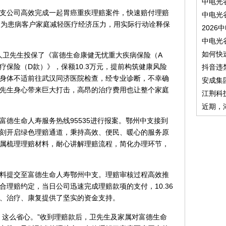
中电光
中心支公司高效完成一起胃癌重疾理赔案件，快速赔付理赔
中电光
，为患病客户家庭减轻医疗经济压力，用实际行动诠释保
2026
中电光
如何快
爱人卫先生投保了《富德生命康健无忧重大疾病保险（A
保险（D款）》，保额10.3万元，提前构筑健康风险
抖音违
身体不适前往武汉同济医院检查，经专业诊断，不幸确
安成集
先生身心带来巨大打击，高昂的治疗费用也让整个家庭
江荆科
近期，
富德生命人寿服务热线95535进行报案。鄂州中支接到
刻开启绿色理赔通道，秉持高效、便民、暖心的服务原
属梳理理赔材料，耐心讲解理赔流程，简化办理环节，
赔资料提交至富德生命人寿鄂州中支。理赔审核过程高效推
理赔约定，当日公司迅速完成理赔款项的支付，10.36
、治疗、康复提供了坚实的资金支持。
、这么省心。”收到理赔款后，卫先生及家属对富德生命