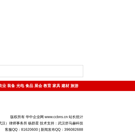
农业
装备
光电
食品
展会
教育
家具
建材
旅游
版权所有 华中企业网 www.ccbns.cn
站长统计
汉）律师事务所 杨群星 技术支持：
武汉舒马赫科技
客服QQ：81620600
|
新闻发布QQ：396082688