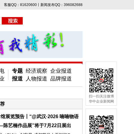
客服QQ：81620600丨新闻发布QQ：396082688
电
专题
经济观察
企业报道
业
报道
人物报道
品牌报道
扫一扫关注微博
华中企业新闻网
荐
馆展览预告丨“@武汉·2026 喃喃物语
—陈艺楠作品展”将于7月22日展出