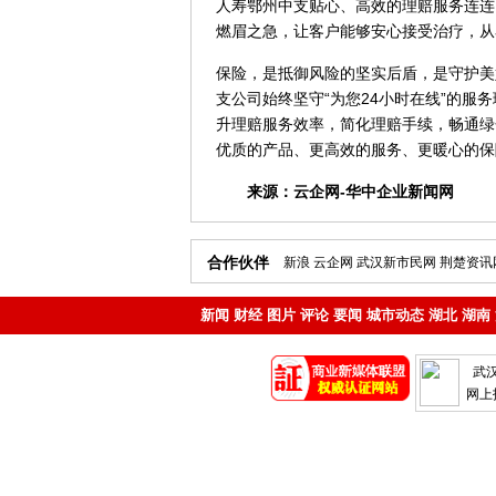
人寿鄂州中支贴心、高效的理赔服务连连
燃眉之急，让客户能够安心接受治疗，从
保险，是抵御风险的坚实后盾，是守护美
支公司始终坚守“为您24小时在线”的
升理赔服务效率，简化理赔手续，畅通绿
优质的产品、更高效的服务、更暖心的保
来源：
云企网-华中企业新闻网
合作伙伴
新浪
云企网
武汉新市民网
荆楚资讯
新闻
财经
图片
评论
要闻
城市动态
湖北
湖南
地产
企业
武
网上