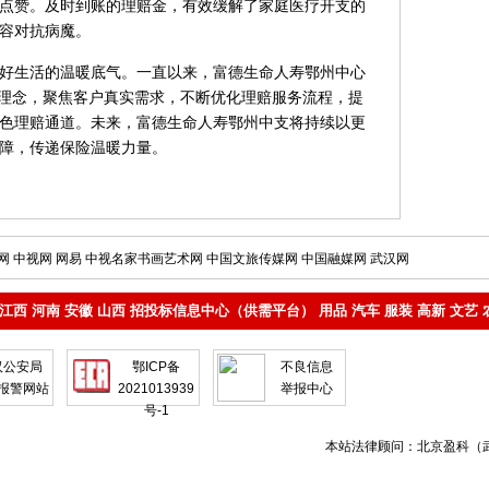
点赞。及时到账的理赔金，有效缓解了家庭医疗开支的
容对抗病魔。
好生活的温暖底气。一直以来，富德生命人寿鄂州中心
服务理念，聚焦客户真实需求，不断优化理赔服务流程，提
色理赔通道。未来，富德生命人寿鄂州中支将持续以更
障，传递保险温暖力量。
网
中视网
网易
中视名家书画艺术网
中国文旅传媒网
中国融媒网
武汉网
江西
河南
安徽
山西
招投标信息中心（供需平台）
用品
汽车
服装
高新
文艺
汉公安局
鄂ICP备
不良信息
报警网站
2021013939
举报中心
号-1
本站法律顾问：北京盈科（武