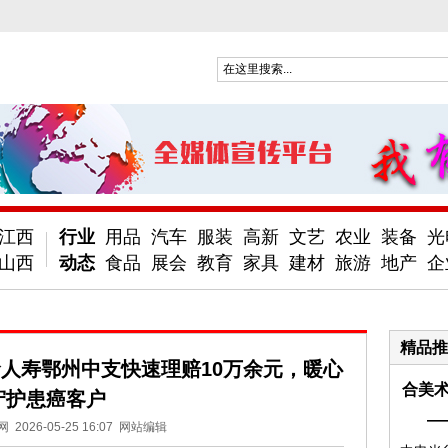
江西
行业
用品
汽车
服装
高新
文艺
农业
装备
光
山西
动态
食品
展会
教育
家具
建材
旅游
地产
企
精品推
命人寿鄂州中支快速理赔10万余元，暖心
合美术
守护患癌客户
—
网
2026-05-25 16:07
网站编辑