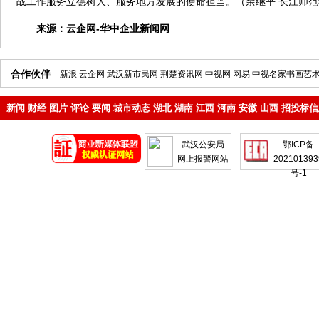
战工作服务立德树人、服务地方发展的使命担当。（余继平 长江师
来源：
云企网-华中企业新闻网
合作伙伴
新浪
云企网
武汉新市民网
荆楚资讯网
中视网
网易
中视名家书画艺
新闻
财经
图片
评论
要闻
城市动态
湖北
湖南
江西
河南
安徽
山西
招投标信
地产
企业
武汉公安局
鄂ICP备
网上报警网站
202101393
号-1