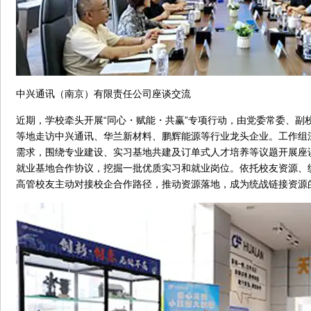
中兴通讯（南京）有限责任公司座谈交流
近期，学校牵头开展“同心・赋能・共赢”专项行动，由党委常委、副
等地走访中兴通讯、华兰新材料、鹏辉能源等行业龙头企业。工作组
需求，围绕专业建设、实习基地共建及订单式人才培养等议题开展座
就业基地合作协议，挖掘一批优质实习和就业岗位。依托校友资源、
高管校友主动对接校企合作路径，推动资源落地，成为统战链接资源