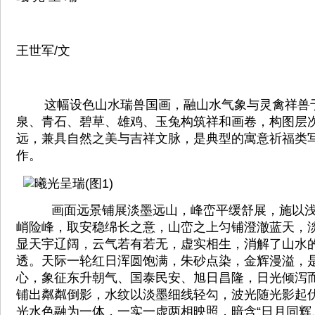
王世军/文
这幅设色山水瑞兽国画，融山水气象与灵禽祥兽
泉、青石、碧草、雄鸡、玉兔构筑祥和画卷，构图层
远，兼具自然之美与吉祥文脉，是典型的寓意祈福类
作。
画面远景铺展淡墨远山，峰峦平缓舒展，施以浅
峭险峰，取安稳绵长之意，山峦之上匀铺澄澈蓝天，
显天宇辽阔，云气若有若无，虚实相生，消解了山水
透。天际一轮红日浑圆饱满，朱砂点染，金辉漫溢，
心，象征东升朝气、国泰民安、旭日昌隆，日光倾泻
铺出粼粼倒影，水纹以淡墨细线轻勾，波光随光影起
光水色融为一体，一实一虚两相映照，暗含“日月同辉