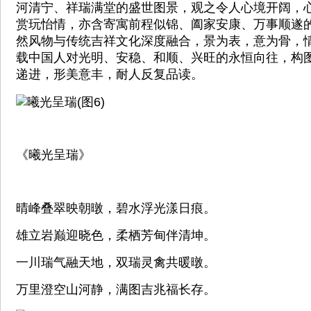
河清宁、祥瑞满堂的盛世图景，观之令人心境开阔，
赏玩怡情，亦含寄寓前程似锦、阖家安康、万事顺遂
然风物与传统吉祥文化深度融合，景为表，意为骨，
载中国人对光明、安稳、和顺、兴旺的永恒向往，构
递进，形美意丰，耐人反复品读。
《曦光呈瑞》
晴峰叠翠映朝暾，碧水浮光漾日痕。
雄立岩巅迎晓色，柔栖芳甸伴清坤。
一川瑞气融天地，双瑞灵禽共暖暾。
万里澄空山河静，满图吉兆福长存。