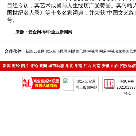
目组专访，其艺术成就与人生经历广受赞誉。其传略
国世纪名人录》等十多名家词典，并荣获"中国文艺终
号。
来源：
云企网-华中企业新闻网
合作伙伴
新浪
云企网
武汉新市民网
荆楚资讯网
中视网
网易
中视名家书画艺
新闻
财经
图片
评论
要闻
城市动态
湖北
湖南
江西
河南
安徽
山西
招投标信
地产
企业
武汉公安局
鄂ICP备
网上报警网站
202101393
号-1