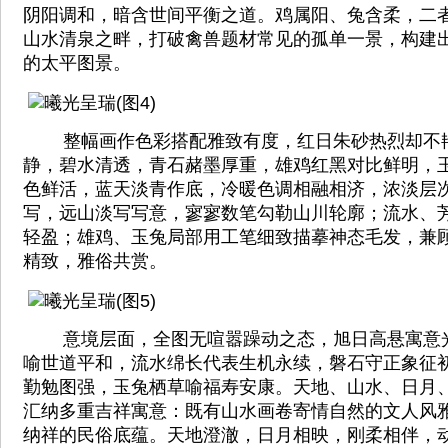
阴阳调和，暗含世间平衡之道。鸡属阳、兔含柔，二
山水清泉之畔，打破禽兽题材常见的孤单一景，构建
的太平图景。
整幅画作色彩搭配雅致有度，红日朱砂热烈却不
静，碧水清透，青石赭墨厚重，雄鸡红黑对比鲜明，
色鲜活，蓝天淡青作底，冷暖色调相融相济，浓淡层
写，远山淡写写意，寥寥数笔勾勒山川轮廓；流水、
轻盈；雄鸡、玉兔局部用工笔细致描摹神态毛发，兼
精致，雅俗共赏。
意境层面，全图无喧嚣躁动之态，旭日高悬寓意
喻世道平和，流水绵长代表生机永续，磐石守正象征
勤勉图强，玉兔栖草喻福寿安康。天地、山水、日月
汇纳多重吉祥寓意：既有山水画卷寄情自然的文人风
纳祥的民俗底蕴。天地澄澈，日月相映，刚柔相伴，