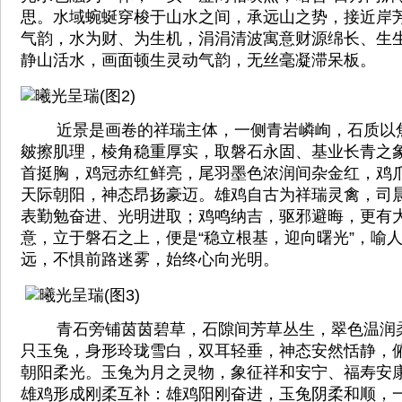
思。水域蜿蜒穿梭于山水之间，承远山之势，接近岸
气韵，水为财、为生机，涓涓清波寓意财源绵长、生
静山活水，画面顿生灵动气韵，无丝毫凝滞呆板。
近景是画卷的祥瑞主体，一侧青岩嶙峋，石质以
皴擦肌理，棱角稳重厚实，取磐石永固、基业长青之
首挺胸，鸡冠赤红鲜亮，尾羽墨色浓润间杂金红，鸡
天际朝阳，神态昂扬豪迈。雄鸡自古为祥瑞灵禽，司
表勤勉奋进、光明进取；鸡鸣纳吉，驱邪避晦，更有
意，立于磐石之上，便是“稳立根基，迎向曙光”，喻
远，不惧前路迷雾，始终心向光明。
青石旁铺茵茵碧草，石隙间芳草丛生，翠色温润
只玉兔，身形玲珑雪白，双耳轻垂，神态安然恬静，
朝阳柔光。玉兔为月之灵物，象征祥和安宁、福寿安
雄鸡形成刚柔互补：雄鸡阳刚奋进，玉兔阴柔和顺，