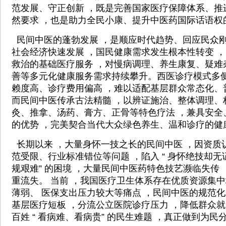
范发展、守正创新 ，既是完善国家医疗保障体系、推
然要求 ，也是助力全民小康、提升中医药国际话语权
民间中医的蓬勃发展 ，是顺应时代趋势、回应民众
社会经济快速发展 ，国民健康需求发生根本性转变 
救治的基础医疗服务 ，对慢病调理、养生康复、疑难
善等多元化健康服务需求持续攀升。西医诊疗模式多
赖度高、诊疗费用偏高 ，难以适配基层群众常态化、
而民间中医传承古法精髓 ，以辨证施治、整体调理、
灸、推拿、汤药、膏方、正骨等特色疗法 ，兼具安全
的优势 ，完美契合当代大众绿色养生、温和诊疗的健
长期以来 ，大量身怀一技之长的民间中医 ，因资质
范受限、行业标准错位等问题 ，陷入 “ 身怀绝技却
规艰难” 的困境 ，大量民间中医药特色技艺濒临失传
重流失。 当前 ，我国医疗卫生体系存在优质资源集
薄弱、 医保支出压力较大等痛点 ，民间中医的规范化
基层医疗短板 ，分流公立医院诊疗压力 ，降低群众就
百姓 “ 看病难、看病贵” 的民生难题 ，真正做到为民