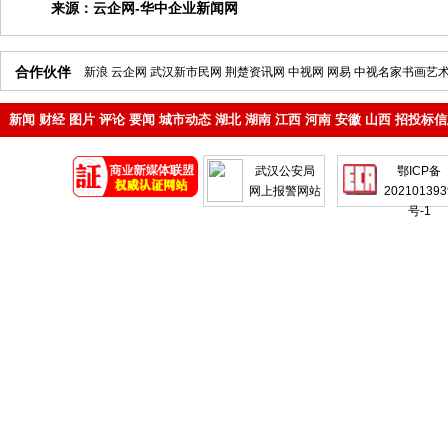
来源：
云企网-华中企业新闻网
合作伙伴
新浪
云企网
武汉新市民网
荆楚资讯网
中视网
网易
中视名家书画艺
新闻
财经
图片
评论
要闻
城市动态
湖北
湖南
江西
河南
安徽
山西
招投标信
地产
企业
武汉公安局
鄂ICP备
网上报警网站
202101393
号-1