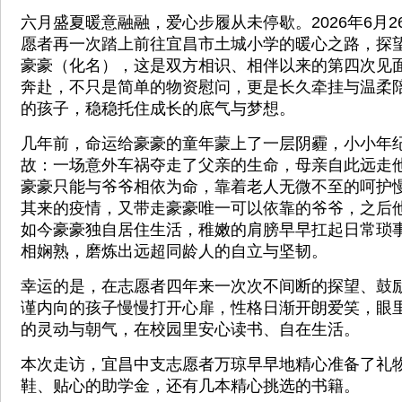
六月盛夏暖意融融，爱心步履从未停歇。2026年6月
愿者再一次踏上前往宜昌市土城小学的暖心之路，探
豪豪（化名），这是双方相识、相伴以来的第四次见
奔赴，不只是简单的物资慰问，更是长久牵挂与温柔
的孩子，稳稳托住成长的底气与梦想。
几年前，命运给豪豪的童年蒙上了一层阴霾，小小年
故：一场意外车祸夺走了父亲的生命，母亲自此远走
豪豪只能与爷爷相依为命，靠着老人无微不至的呵护
其来的疫情，又带走豪豪唯一可以依靠的爷爷，之后
如今豪豪独自居住生活，稚嫩的肩膀早早扛起日常琐
相娴熟，磨炼出远超同龄人的自立与坚韧。
幸运的是，在志愿者四年来一次次不间断的探望、鼓
谨内向的孩子慢慢打开心扉，性格日渐开朗爱笑，眼
的灵动与朝气，在校园里安心读书、自在生活。
本次走访，宜昌中支志愿者万琼早早地精心准备了礼
鞋、贴心的助学金，还有几本精心挑选的书籍。