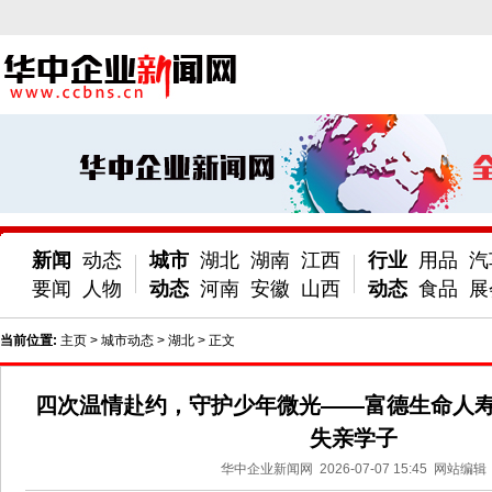
新闻
动态
城市
湖北
湖南
江西
行业
用品
汽
要闻
人物
动态
河南
安徽
山西
动态
食品
展
当前位置:
主页
>
城市动态
>
湖北
> 正文
四次温情赴约，守护少年微光——富德生命人
失亲学子
华中企业新闻网
2026-07-07 15:45
网站编辑