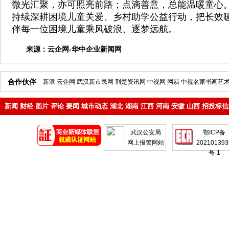
微光汇聚，亦可照亮前路；点滴善意，总能温暖童心
持续深耕困境儿童关爱、乡村助学公益行动，把长效
伴每一位困境儿童乘风破浪、逐梦远航。
来源：
云企网-华中企业新闻网
合作伙伴
新浪
云企网
武汉新市民网
荆楚资讯网
中视网
网易
中视名家书画艺
新闻
财经
图片
评论
要闻
城市动态
湖北
湖南
江西
河南
安徽
山西
招投标信
地产
企业
武汉公安局
鄂ICP备
网上报警网站
202101393
号-1