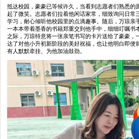
抵达校园，豪豪已等候许久，当看到志愿者们熟悉的
起了微笑。志愿者们拉着他闲话家常，细致询问日常
学习，耐心倾听他校园里的点滴趣事。随后，万琼亲
一本本带着墨香的书籍郑重交到他手中，细细叮嘱书
之际，万琼特意将一张亲笔书写的卡片送给了豪豪，
达了对他小升初新阶段的美好祝福，也让他明白即便
有人默默牵挂、为他加油鼓劲。