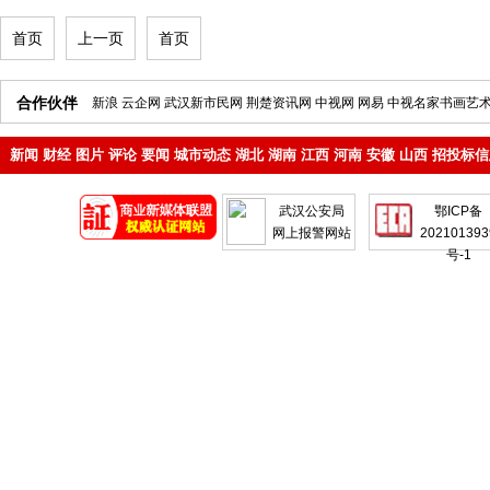
首页
上一页
首页
合作伙伴
新浪
云企网
武汉新市民网
荆楚资讯网
中视网
网易
中视名家书画艺
新闻
财经
图片
评论
要闻
城市动态
湖北
湖南
江西
河南
安徽
山西
招投标信
地产
企业
武汉公安局
鄂ICP备
网上报警网站
202101393
号-1