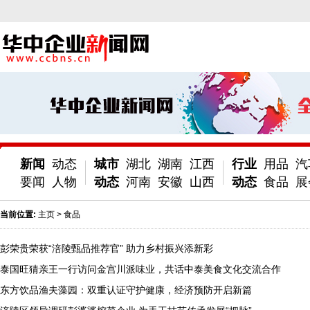
新闻
动态
城市
湖北
湖南
江西
行业
用品
汽
要闻
人物
动态
河南
安徽
山西
动态
食品
展
当前位置:
主页
>
食品
彭荣贵荣获“涪陵甄品推荐官” 助力乡村振兴添新彩
泰国旺猜亲王一行访问金宫川派味业，共话中泰美食文化交流合作
东方饮品渔夫藻园：双重认证守护健康，经济预防开启新篇