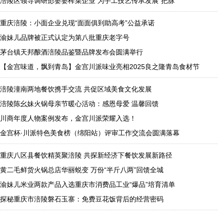
涪陵区领导调研彭婆婆榨菜企业 为手工技艺传承发展“把脉”
重庆涪陵：小面企业兑现“面面俱到助高考”公益承诺
渝妹儿品牌被正式认定为第八批重庆老字号
茅台镇天邦酿酒涪陵品鉴暨品牌发布会圆满举行
【金宫味道，飘到青岛】金宫川派味业亮相2025良之隆青岛食材节
涪陵潼南两地餐饮携手交流 共促区域美食文化发展
涪陵陈幺妹火锅母亲节暖心活动：感恩母爱 温馨回馈
川商年度人物案例发布，金宫川派荣耀入选！
金宫杯·川派特色美食榜（绵阳站）评审工作交流会圆满落幕
重庆八区县餐饮精英聚涪陵 共探新经济下餐饮发展新路径
黄二毛鲜货火锅总店华丽蜕变 万份“半斤八两”回馈全城
渝妹儿米业两款产品入选重庆市消费品工业“爆品”培育清单
探秘重庆市涪陵磐石玉寨：免费豆花饭背后的经营密码