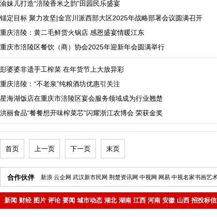
渝妹儿打造“涪陵香米之韵”田园民乐盛宴
锚定目标 聚力攻坚|金宫川派西部大区2025年战略部署会议圆满召开
重庆涪陵：黄二毛鲜货火锅店 感恩盛宴情暖江东
重庆市涪陵区餐饮（商）协会2025年迎新年会圆满举行
彭婆婆非遗手工榨菜 在年货节上大放异彩
重庆涪陵：“不老泉”纯粮酒坊优惠引关注
星海湖饭店在重庆市涪陵区宴会服务领域成为行业翘楚
洪丽食品“餐餐想开味榨菜芯”闪耀浙江农博会 荣获金奖
首页
上一页
下一页
末页
合作伙伴
新浪
云企网
武汉新市民网
荆楚资讯网
中视网
网易
中视名家书画艺
新闻
财经
图片
评论
要闻
城市动态
湖北
湖南
江西
河南
安徽
山西
招投标信
地产
企业